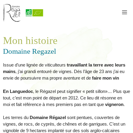
Aller
au
M
contenu
Mon histoire
Domaine Regazel
Issue d’une lignée de viticulteurs
travaillant la terre avec leurs
mains
, j’ai grandi entouré de vignes. Dés l’âge de 23 ans j’ai eu
envie de poursuivre ma propre aventure et de
faire mon vin
En Languedoc
, le Régazel peut signifier « petit sillon»… Plus que
tout, c’est mon point de départ en 2012. Ce lieu dit résonne en
moi et fait référence à mes premiers pas en tant que
vigneron
.
Les terres du
Domaine Régazel
sont pentues, couvertes de
vignes, de rocs, de cyprès, de chênes et de garrigues. C’est un
vignoble de 9 hectares implanté sur des sols argilo-calcaires