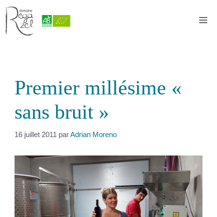
Aller
au
M
contenu
Premier millésime «
sans bruit »
16 juillet 2011
par
Adrian Moreno